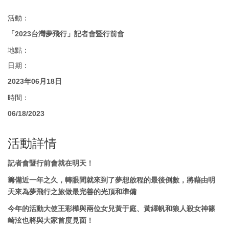
活動：
「2023台灣夢飛行」記者會暨行前會
地點：
日期：
2023年06月18日
時間：
06/18/2023
活動詳情
記者會暨行前會就在明天！
籌備近一年之久，轉眼間就來到了夢想啟程的最後倒數，將藉由明
天來為夢飛行之旅做最完善的光頂和準備
今年的活動大使王彩樺與兩位女兒黃于庭、黃繹帆和狼人殺女神篠
崎泫也將與大家首度見面！