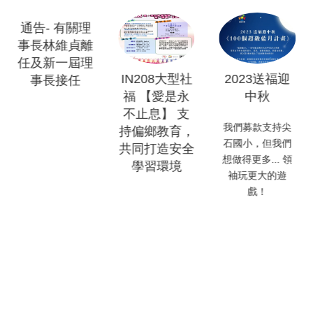
通告- 有關理
事長林維貞離
任及新一屆理
IN208大型社
2023送福迎
事長接任
福 【愛是永
中秋
不止息】 支
我們募款支持尖
持偏鄉教育，
石國小，但我們
共同打造安全
想做得更多... 領
學習環境
袖玩更大的遊
戲！