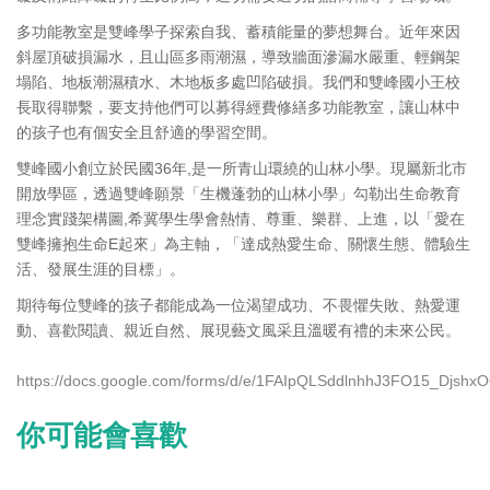
多功能教室是雙峰學子探索自我、蓄積能量的夢想舞台。近年來因
斜屋頂破損漏水，且山區多雨潮濕，導致牆面滲漏水嚴重、輕鋼架
塌陷、地板潮濕積水、木地板多處凹陷破損。我們和雙峰國小王校
長取得聯繫，要支持他們可以募得經費修繕多功能教室，讓山林中
的孩子也有個安全且舒適的學習空間。
雙峰國小創立於民國36年,是一所青山環繞的山林小學。現屬新北市
開放學區，透過雙峰願景「生機蓬勃的山林小學」勾勒出生命教育
理念實踐架構圖,希冀學生學會熱情、尊重、樂群、上進，以「愛在
雙峰擁抱生命E起來」為主軸，「達成熱愛生命、關懷生態、體驗生
活、發展生涯的目標」。
期待每位雙峰的孩子都能成為一位渴望成功、不畏懼失敗、熱愛運
動、喜歡閱讀、親近自然、展現藝文風采且溫暖有禮的未來公民。
https://docs.google.com/forms/d/e/1FAIpQLSddlnhhJ3FO15_Djs
你可能會喜歡