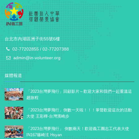
台北市內湖區洲子街55號6樓
02-77202855 / 02-77207388
admin@in-volunteer.org
媒體報道
「2023台灣夢飛行」回顧影片～歡迎大家和我們一起重溫這
趟旅程
「2023台灣夢飛行」倒數一天啦！！！掌聲歡迎這次的活動
大使 王彩樺-台灣濱崎步
「2023台灣夢飛行」 倒數兩天！歡迎義工團志工代表大使
IN167篠崎泫 Hsyan