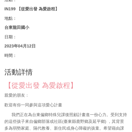
IN199 【從愛出發 為愛啟程】
地點：
台東龍田國小
日期：
2023年04月12日
時間：
活動詳情
【從愛出發 為愛啟程】
親愛的朋友：
歡迎有你一同參與這項愛心計畫
我們正在為台東偏鄉特殊兒課後照顧計畫進一份心力。受到支持
的這些孩子來自偏鄉部落或社區(臺東縣鹿野鄉及延平鄉) ，其背景
多為弱勢家庭、隔代教養、新住民或身心障礙的孩童。希望藉由課