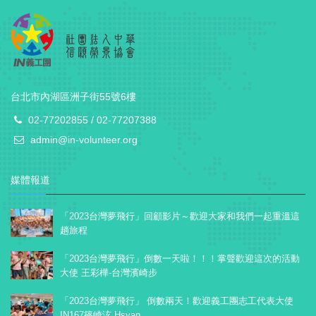
台北市內湖區洲子街55號6樓
02-77202855 / 02-77207388
admin@in-volunteer.org
媒體報道
「2023台灣夢飛行」回顧影片～歡迎大家和我們一起重溫這
趟旅程
「2023台灣夢飛行」倒數一天啦！！！掌聲歡迎這次的活動
大使 王彩樺-台灣濱崎步
「2023台灣夢飛行」 倒數兩天！歡迎義工團志工代表大使
IN167篠崎泫 Hsyan