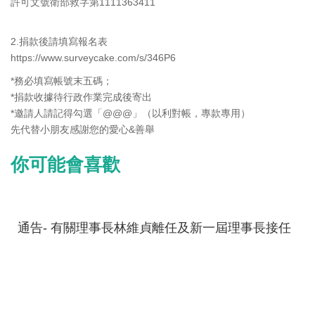
許可文號衛部救字第1111363411
2.捐款後請填寫報名表
https://www.surveycake.com/s/346P6
*務必填寫帳號末五碼；
*捐款收據待行政作業完成後寄出
*邀請人請記得勾選「@@@」（以利對帳，專款專用）
先代替小朋友感謝您的愛心&善舉
你可能會喜歡
通告- 有關理事長林維貞離任及新一屆理事長接任