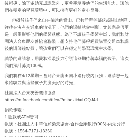
後輔導，除了協助完成課業外，更希望培養他們的生活能力。讓他
們在穩定的學習環境中，可以擁有更好的身心發展。
但礙於孩子們來自在偏遠的鸞山、巴拉雅拜等部落或關山地區，
往往在沒有交通車的情況下，他們的課輔就會中斷，尤其寒暑假更
是，嚴重影響他們的學習狀態。為了不讓孩子學習中斷，我們和財
團法人台東縣友善協會聯繫，想支持他們募得經費購置交通車和課
後的講師鐘點費，讓孩童們可以在穩定的學習環境中求學。
誠摯的邀請您，用愛和溫暖接力守護這些期待著幸福的孩子。這次
我們預計募資130萬。
我們將在4/12星期三會到台東龍田國小進行校內服務，邀請您一起
來體驗並與這些孩子共度美好的時光。
社團法人台東友善關懷協會
https://m.facebook.com/ttfca/?mibextid=LQQJ4d
捐款步驟：
1.匯款或ATM皆可
帳號：社團法人中華信願榮景協會-合作金庫銀行(006)-內湖分行
帳號：1564-7171-13360