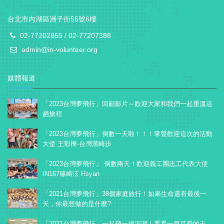
台北市內湖區洲子街55號6樓
02-77202855 / 02-77207388
admin@in-volunteer.org
媒體報道
「2023台灣夢飛行」回顧影片～歡迎大家和我們一起重溫這
趟旅程
「2023台灣夢飛行」倒數一天啦！！！掌聲歡迎這次的活動
大使 王彩樺-台灣濱崎步
「2023台灣夢飛行」 倒數兩天！歡迎義工團志工代表大使
IN167篠崎泫 Hsyan
「2021台灣夢飛行」38個家庭旅行！如果生命還有最後一
天，你最想做的是什麼?
「2021台灣夢飛行」一起飛一趟澎湖！看看一群可愛的天