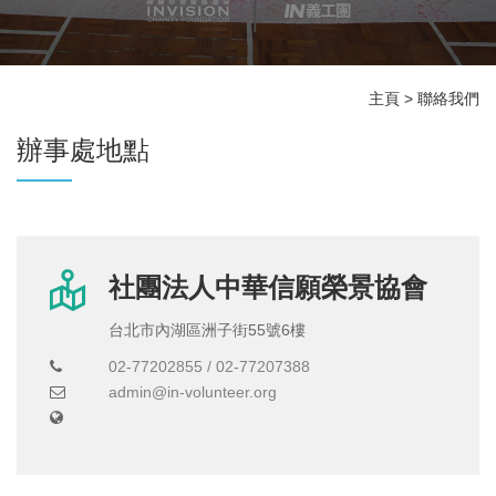
主頁
>
聯絡我們
辦事處地點
社團法人中華信願榮景協會
台北市內湖區洲子街55號6樓
02-77202855 / 02-77207388
admin@in-volunteer.org