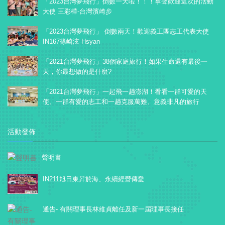
「2023台灣夢飛行」倒數一天啦！！！掌聲歡迎這次的活動
大使 王彩樺-台灣濱崎步
「2023台灣夢飛行」 倒數兩天！歡迎義工團志工代表大使
IN167篠崎泫 Hsyan
「2021台灣夢飛行」38個家庭旅行！如果生命還有最後一
天，你最想做的是什麼?
「2021台灣夢飛行」一起飛一趟澎湖！看看一群可愛的天
使、一群有愛的志工和一趟克服萬難、意義非凡的旅行
活動發佈
聲明書
IN211旭日東昇於海、永續經營傳愛
通告- 有關理事長林維貞離任及新一屆理事長接任